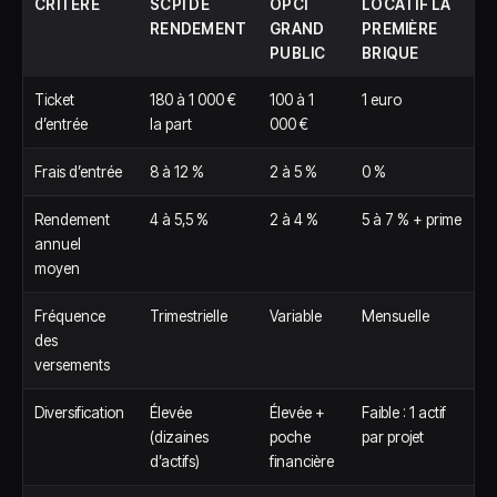
CRITÈRE
SCPI DE
OPCI
LOCATIF LA
RENDEMENT
GRAND
PREMIÈRE
PUBLIC
BRIQUE
Ticket
180 à 1 000 €
100 à 1
1 euro
d’entrée
la part
000 €
Frais d’entrée
8 à 12 %
2 à 5 %
0 %
Rendement
4 à 5,5 %
2 à 4 %
5 à 7 % + prime
annuel
moyen
Fréquence
Trimestrielle
Variable
Mensuelle
des
versements
Diversification
Élevée
Élevée +
Faible : 1 actif
(dizaines
poche
par projet
d’actifs)
financière