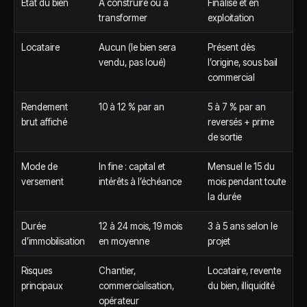
État du bien
À construire ou à
Finalisé et en
transformer
exploitation
Locataire
Aucun (le bien sera
Présent dès
vendu, pas loué)
l’origine, sous bail
commercial
Rendement
10 à 12 % par an
5 à 7 % par an
brut affiché
reversés + prime
de sortie
Mode de
In fine : capital et
Mensuel le 15 du
versement
intérêts à l’échéance
mois pendant toute
la durée
Durée
12 à 24 mois, 19 mois
3 à 5 ans selon le
d’immobilisation
en moyenne
projet
Risques
Chantier,
Locataire, revente
principaux
commercialisation,
du bien, illiquidité
opérateur