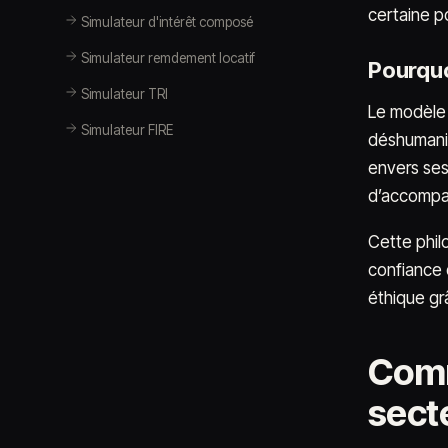
certaine p
Simulateur d'intérêt composé
Simulateur remdement locatif
Pourquoi
Simulateur TRI
Le modèle 
Simulateur FIRE
déshumanis
envers ses 
d’accompag
Cette phil
confiance 
éthique grâ
Comm
secte