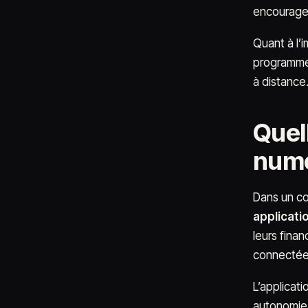
encourager 
Quant à l’i
programmes
à distance
Quell
numé
Dans un co
applicati
leurs finan
connectée
L’applicat
autonomie.