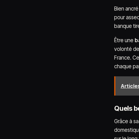
Bien ancré 
pour asseo
banque tir
Être une
b
volonté de
France. Cel
chaque pa
Articles
Quels bé
Grâce à sa
domestique
sur le long