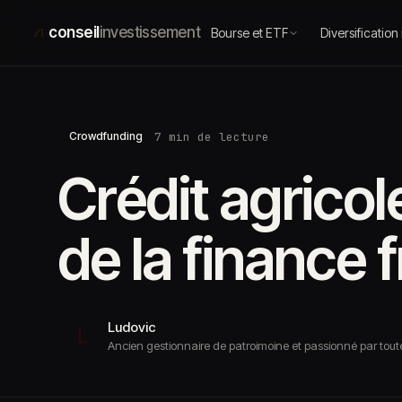
Aller
au
conseil
investissement
Bourse et ETF
Diversification
contenu
7 min de lecture
Crowdfunding
Crédit agricole
de la finance 
Ludovic
L
Ancien gestionnaire de patroimoine et passionné par toute