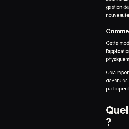
gestion des
nouveauté 
Comment 
Cette mode
l’applicati
physiquem
Cela répon
devenues i
participent
Quell
?