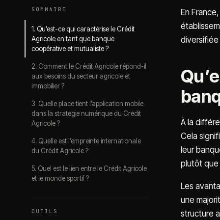
SOMMAIRE
En France,
établissem
1. Qu’est-ce qui caractérise le Crédit
Agricole en tant que banque
diversifié
coopérative et mutualiste ?
2. Comment le Crédit Agricole répond-il
Qu’es
aux besoins du secteur agricole et
immobilier ?
banq
3. Quelle place tient l’application mobile
dans la stratégie numérique du Crédit
À la différ
Agricole ?
Cela signif
4. Quelle est l’empreinte internationale
leur banqu
du Crédit Agricole ?
plutôt que 
5. Quel est le lien entre le Crédit Agricole
et le monde sportif ?
Les avanta
une majori
OUTILS
structure 