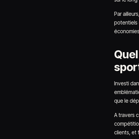
Par ailleu
potentiels 
économies 
Quel 
sport
Investi da
emblématiq
que le dép
A travers 
compétitio
clients, e