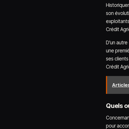
Historique
son évolut
exploitants
Crédit Agri
D’un autre 
une premièr
ses clients
Crédit Agr
Articles
Quels ou
Concernant 
pour accom