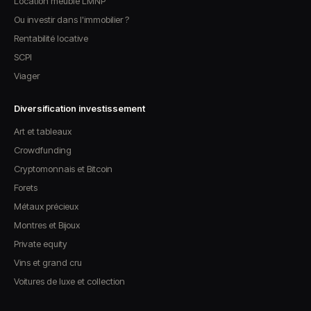
Location meublé LMNP
Ou investir dans l'immobilier ?
Rentabilité locative
SCPI
Viager
Diversification investissement
Art et tableaux
Crowdfunding
Cryptomonnais et Bitcoin
Forets
Métaux précieux
Montres et Bijoux
Private equity
Vins et grand cru
Voitures de luxe et collection