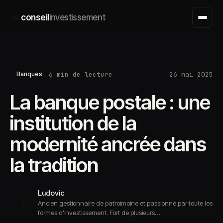
Aller
conseil
investissement
au
contenu
6 min de lecture
26 mai 2025
Banques
La banque postale : une
institution de la
modernité ancrée dans
la tradition
Ludovic
L
Ancien gestionnaire de patroimoine et passionné par toute les
formes d'investissement. Fort de plusieurs…