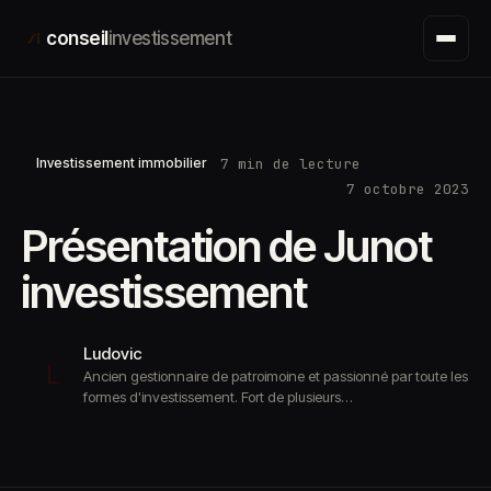
Aller
conseil
investissement
au
contenu
7 min de lecture
Investissement immobilier
7 octobre 2023
Présentation de Junot
investissement
Ludovic
L
Ancien gestionnaire de patroimoine et passionné par toute les
formes d'investissement. Fort de plusieurs…