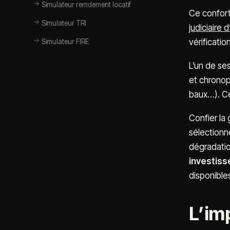
Simulateur remdement locatif
Ce confort 
Simulateur TRI
judiciaire 
vérificatio
Simulateur FIRE
L’un de se
et chronop
baux…). Ce
Confier la
sélectionne
dégradati
investiss
disponible
L’im