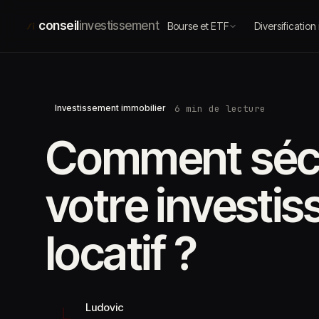
Aller
au
conseil
investissement
Bourse et ETF
Diversification
contenu
6 min de lecture
Investissement immobilier
Comment sécu
votre investi
locatif ?
Ludovic
L