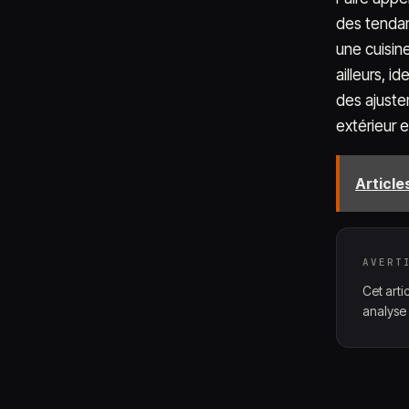
des tendan
une cuisin
ailleurs, i
des ajuste
extérieur e
Articles
AVERT
Cet arti
analyse 