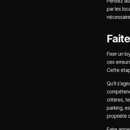
Pensez auss
par les loc
nécessaire
Faite
Fixer un l
ces erreurs
Cette étape
Qu’il s’agi
compétence
critères, t
parking, e
propriété 
Faire appe