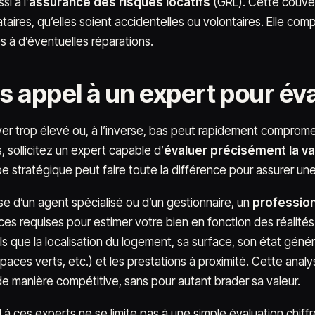
i à l’
assurance des risques locatifs
(GRL). Cette couve
ataires, qu’elles soient accidentelles ou volontaires. Elle co
s à d’éventuelles réparations.
s appel à un expert pour éva
oyer trop élevé ou, à l’inverse, bas peut rapidement comprome
, sollicitez un expert capable d’
évaluer précisément la va
 stratégique peut faire toute la différence pour assurer une r
sse d’un agent spécialisé ou d’un gestionnaire, un
profession
s requises pour estimer votre bien en fonction des réalités
els que la localisation du logement, sa surface, son état gén
spaces verts, etc.) et les prestations à proximité. Cette ana
de manière compétitive, sans pour autant brader sa valeur.
l à ces experts ne se limite pas à une simple évaluation chif