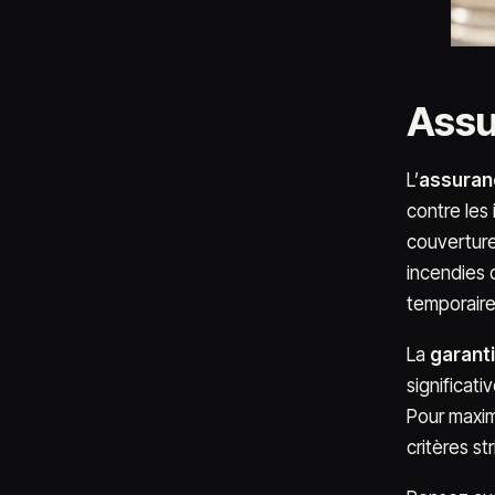
Assu
L’
assuran
contre les 
couverture
incendies 
temporair
La
garant
significati
Pour maxim
critères st