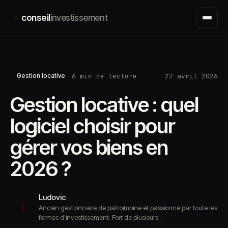
Aller
conseil
investissement
au
contenu
6 min de lecture
27 avril 2026
Gestion locative
Gestion locative : quel
logiciel choisir pour
gérer vos biens en
2026 ?
Ludovic
L
Ancien gestionnaire de patroimoine et passionné par toute les
formes d'investissement. Fort de plusieurs…