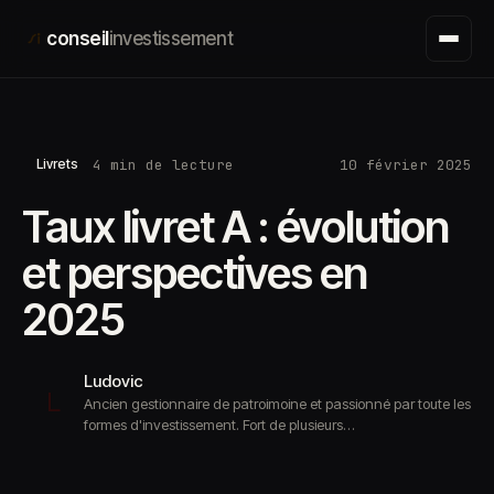
Aller
conseil
investissement
au
contenu
4 min de lecture
10 février 2025
Livrets
Taux livret A : évolution
et perspectives en
2025
Ludovic
L
Ancien gestionnaire de patroimoine et passionné par toute les
formes d'investissement. Fort de plusieurs…