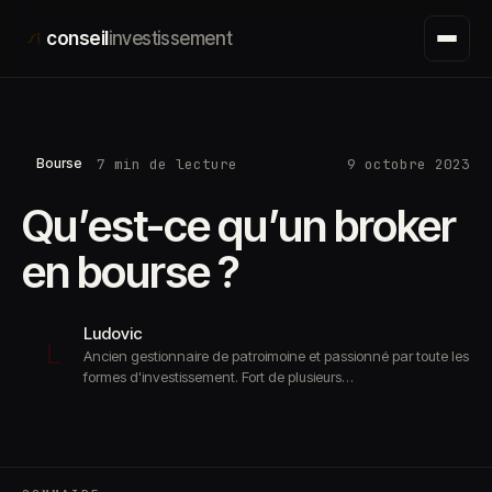
Aller
conseil
investissement
au
contenu
7 min de lecture
9 octobre 2023
Bourse
Qu’est-ce qu’un broker
en bourse ?
Ludovic
L
Ancien gestionnaire de patroimoine et passionné par toute les
formes d'investissement. Fort de plusieurs…