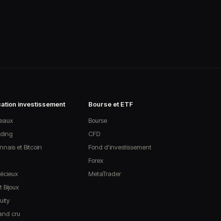
cation investissement
Bourse et ETF
leaux
Bourse
ding
CFD
nais et Bitcoin
Fond d'investissement
Forex
écieux
MetaTrader
 Bijoux
uity
rand cru