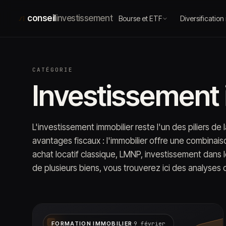
Aller
au
conseil
investissement
Bourse et ETF
Diversification
contenu
CATÉGORIE
Investissement 
L'investissement immobilier reste l'un des piliers de
avantages fiscaux : l'immobilier offre une combinai
achat locatif classique, LMNP, investissement dans l
de plusieurs biens, vous trouverez ici des analyses c
·
FORMATION IMMOBILIER
9 février