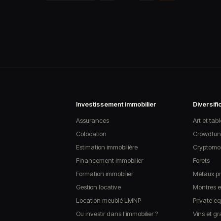
des
publications
Investissement immobilier
Diversifi
Assurances
Art et tab
Colocation
Crowdfun
Estimation immobilière
Cryptomon
Financement immobilier
Forets
Formation immobilier
Métaux pr
Gestion locative
Montres et
Location meublé LMNP
Private eq
Ou investir dans l'immobilier ?
Vins et g