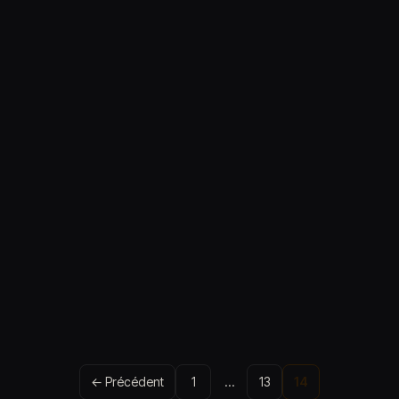
Pagination
← Précédent
1
…
13
14