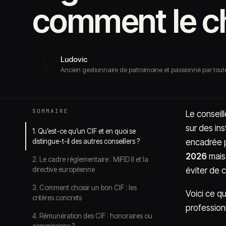
comment le ch
Ludovic
L
Ancien gestionnaire de patroimoine et passionné par toute
SOMMAIRE
Le conseil
sur des ins
1. Qu’est-ce qu’un CIF et en quoi se
distingue-t-il des autres conseillers ?
encadrée p
2026
mais 
2. Le cadre réglementaire : MiFID II et la
directive européenne
éviter de 
3. Comment choisir un bon CIF : les
Voici ce qu
critères concrets
profession
4. Rémunération des CIF : honoraires ou