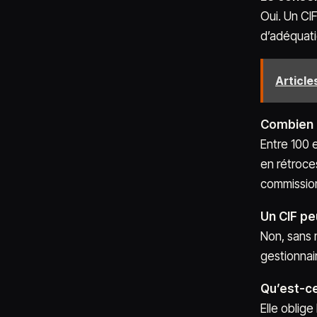
Oui. Un CIF
d’adéquatio
Articles
Combien c
Entre 100 
en rétroce
commissio
Un CIF pe
Non, sans m
gestionnai
Qu’est-ce
Elle oblige