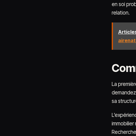
en soi pro
relation.
Articles
airena
Comm
La première
demandez le
sa structu
L’expérien
immobilier
Recherchez