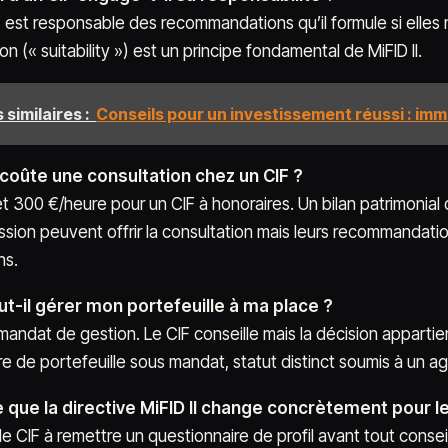
 est responsable des recommandations qu’il formule si elles n
n (« suitability ») est un principe fondamental de MiFID II.
 similaires :
Conseils pour un investissement réussi : immo
oûte une consultation chez un CIF ?
et 300 €/heure pour un CIF à honoraires. Un bilan patrimonia
ssion peuvent offrir la consultation mais leurs recommandatio
ns.
ut-il gérer mon portefeuille à ma place ?
andat de gestion. Le CIF conseille mais la décision appartien
re de portefeuille sous mandat, statut distinct soumis à un 
 que la directive MiFID II change concrètement pour le 
 le CIF à remettre un questionnaire de profil avant tout conse