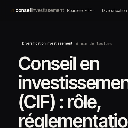
Aller
au
conseil
investissement
Bourse et ETF
Diversification
contenu
6 min de lecture
Diversification investissement
Conseil en
investissemen
(CIF) : rôle,
réglementatio