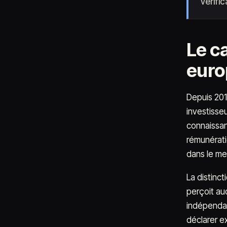
vérifi
Le ca
eur
Depuis 2018
investisseu
connaissanc
rémunérati
dans le mei
La distinc
perçoit au
indépendan
déclarer e