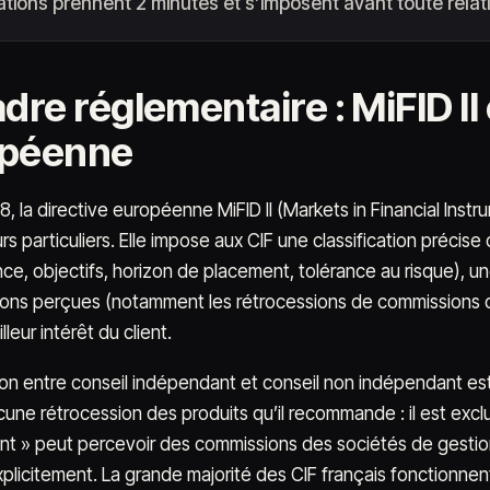
cations prennent 2 minutes et s’imposent avant toute relat
dre réglementaire : MiFID II 
opéenne
, la directive européenne MiFID II (Markets in Financial Instr
rs particuliers. Elle impose aux CIF une classification précise
e, objectifs, horizon de placement, tolérance au risque), une
ons perçues (notamment les rétrocessions de commissions de
lleur intérêt du client.
tion entre conseil indépendant et conseil non indépendant est
cune rétrocession des produits qu’il recommande : il est exc
t » peut percevoir des commissions des sociétés de gestion d
xplicitement. La grande majorité des CIF français fonctionne