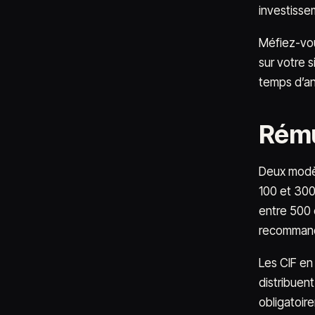
investissem
Méfiez-vou
sur votre 
temps d’an
Rému
Deux modèl
100 et 300
entre 500 e
recommande
Les CIF en
distribuen
obligatoir