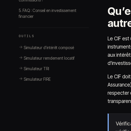
commissions ?
Qu’es
5. FAQ : Conseil en investissement
financier
autre
OUTILS
Le CIF est
instruments
Simulateur d'intérêt composé
aux intérê
Simulateur remdement locatif
d’investis
Simulateur TRI
Le CIF doi
Simulateur FIRE
Assurance)
respecter d
transparenc
Vérific