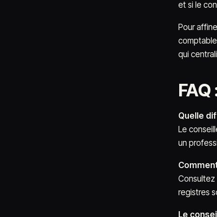
et si le co
Pour affine
comptable 
qui centra
FAQ 
Quelle di
Le conseil
un profess
Comment v
Consultez l
registres s
Le consei