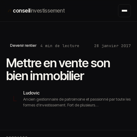
Aller
conseil
investissement
au
contenu
4 min de lecture
28 janvier 2017
Devenir rentier
Mettre en vente son
bien immobilier
Ludovic
L
Ancien gestionnaire de patroimoine et passionné par toute les
formes d'investissement. Fort de plusieurs…