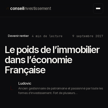
Aller
conseil
investissement
au
contenu
4 min de lecture
9 septembre 2017
Devenir rentier
Le poids de l’immobilier
dans l’économie
Française
Ludovic
L
Ancien gestionnaire de patroimoine et passionné par toute les
formes d'investissement. Fort de plusieurs…