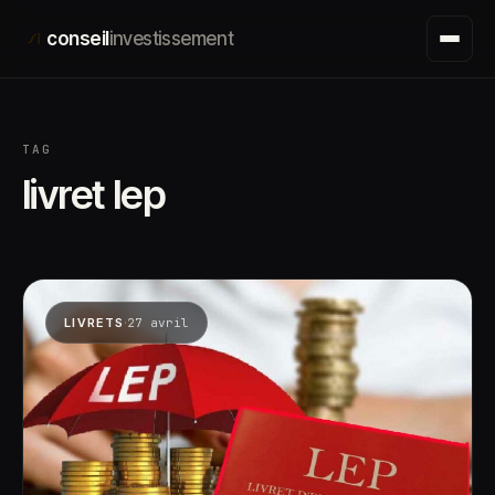
Aller
conseil
investissement
au
contenu
TAG
livret lep
·
LIVRETS
27 avril