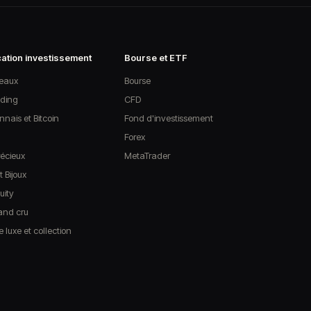
cation investissement
Bourse et ETF
leaux
Bourse
ding
CFD
nais et Bitcoin
Fond d'investissement
Forex
écieux
MetaTrader
 Bijoux
uity
rand cru
e luxe et collection