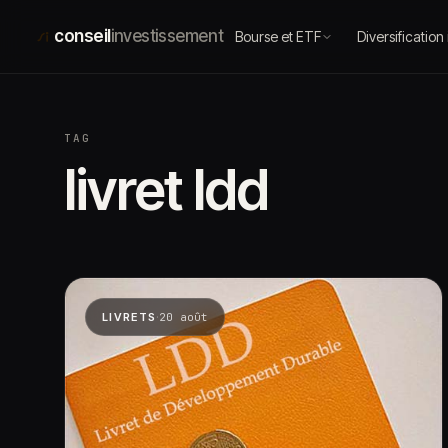
Aller
au
conseil
investissement
Bourse et ETF
Diversification
contenu
TAG
livret ldd
·
LIVRETS
20 août