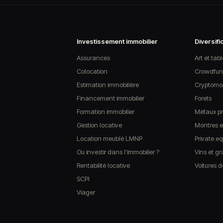
Investissement immobilier
Diversifi
Assurances
Art et tab
Colocation
Crowdfun
Estimation immobilière
Cryptomon
Financement immobilier
Forets
Formation immobilier
Métaux pr
Gestion locative
Montres et
Location meublé LMNP
Private eq
Ou investir dans l'immobilier ?
Vins et g
Rentabilité locative
Voitures d
SCPI
Viager