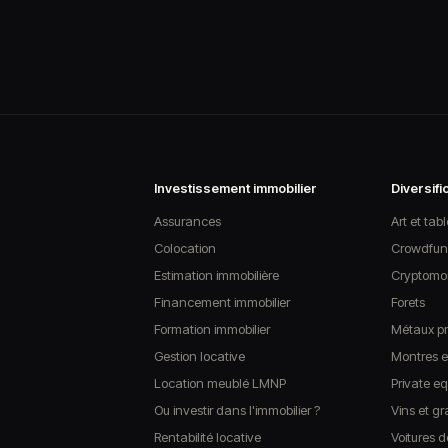
publications
Investissement immobilier
Diversifi
Assurances
Art et tab
Colocation
Crowdfun
Estimation immobilière
Cryptomon
Financement immobilier
Forets
Formation immobilier
Métaux pr
Gestion locative
Montres et
Location meublé LMNP
Private eq
Ou investir dans l'immobilier ?
Vins et g
Rentabilité locative
Voitures d