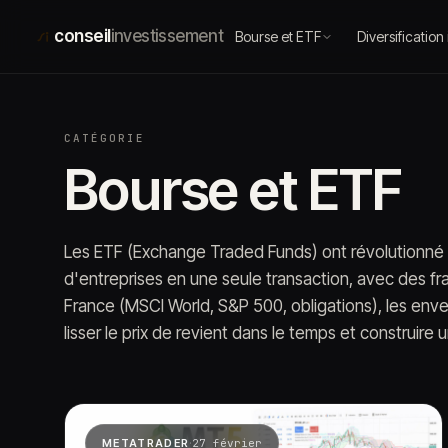
Aller
au
conseil
investissement
Bourse et ETF
Diversification
contenu
CATÉGORIE
Bourse et ETF
Les ETF (Exchange Traded Funds) ont révolutionné l'
d'entreprises en une seule transaction, avec des fra
France (MSCI World, S&P 500, obligations), les envel
lisser le prix de revient dans le temps et construire 
·
METATRADER
27 février