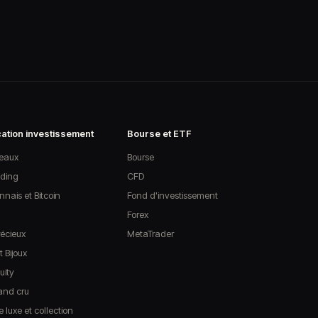
cation investissement
Bourse et ETF
leaux
Bourse
ding
CFD
nais et Bitcoin
Fond d'investissement
Forex
écieux
MetaTrader
 Bijoux
uity
rand cru
e luxe et collection